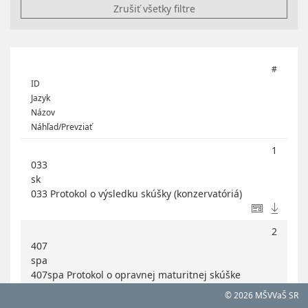
Zrušiť všetky filtre
#
ID
Jazyk
Názov
Náhľad/Prevziať
1
033
sk
033 Protokol o výsledku skúšky (konzervatóriá)
2
407
spa
407spa Protokol o opravnej maturitnej skúške
© 2026 MŠVVaŠ SR