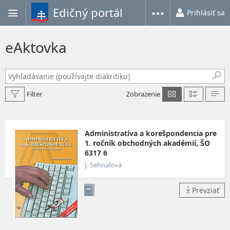
Edičný portál
Prihlásiť sa
eAktovka
Filter
Zobrazenie
Administratíva a korešpondencia pre
1. ročník obchodných akadémií, ŠO
6317 6
J. Sehnalová
Prevziať