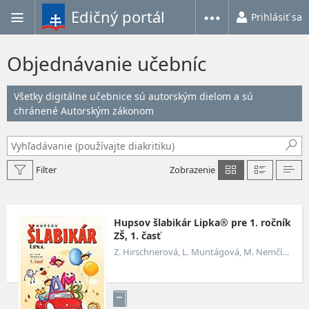
Edičný portál
Prihlásiť sa
Objednávanie učebníc
Všetky digitálne učebnice sú autorským dielom a sú
chránené Autorským zákonom
Filter
Zobrazenie
Hupsov šlabikár Lipka® pre 1. ročník
ZŠ, 1. časť
Z. Hirschnerová, L. Muntágová, M. Nemčíková a G. Futová