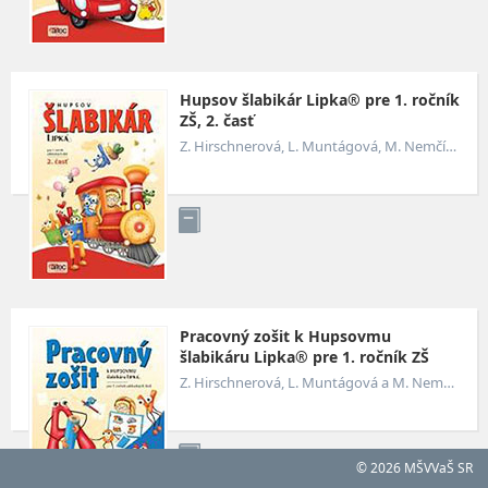
Hupsov šlabikár Lipka® pre 1. ročník
ZŠ, 2. časť
Z. Hirschnerová, L. Muntágová, M. Nemčíková a G. Futová
Pracovný zošit k Hupsovmu
šlabikáru Lipka® pre 1. ročník ZŠ
Z. Hirschnerová, L. Muntágová a M. Nemčíková
© 2026 MŠVVaŠ SR